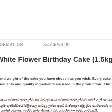
FORMATION
REVIEWS (0)
White Flower Birthday Cake (1.5kg
and weight of the cake you have chosen as you wish. Every cake w
redients and quality ingredients are used in the production . Our
්ණය වෙනස් කරගැනිම හා බර ප්‍රමණය වෙනස් කරගැනීමට මෙහි ඇති Wha
ුණත්වයේ පිළියෙල කරනු ලබන අතර නිෂ්පාදන අමු ද්‍රව්‍ය භාවිතයේදි ඉහලම ග
ක් රසයක උපරිම අත්දැකිමක් ඔබට ලබාදිම අප ප්‍රමුඛ අරමුණයි.