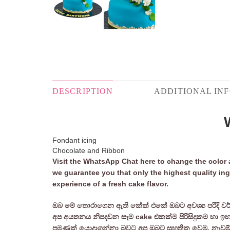
DESCRIPTION
ADDITIONAL IN
Fondant icing
Chocolate and Ribbon
Visit the WhatsApp Chat here to change the color 
we guarantee you that only the highest quality ing
experience of a fresh cake flavor.
ඔබ මේ තොරාගෙන ඇති කේක් එකේ ඔබට අවශ්‍ය පරිදි වර
අප අයතනය නිපදවන සැම cake එකක්ම පිරිසිදුකම හා ඉහළම ග
පමණක් යොදාගන්නා බවට අප ඔබට සහතික වෙමු. නැවුම් කේ