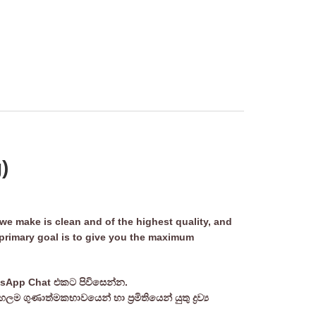
)
e make is clean and of the highest quality, and
 primary goal is to give you the maximum
tsApp Chat එකට පිවිසෙන්න.
ුණාත්මකභාවයෙන් හා ප්‍රමිතියෙන් යුතු ද්‍රව්‍ය