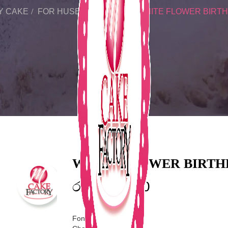
Y CAKE
FOR HUSBAND & WIFE
WHITE FLOWER BIRTH
WHITE FLOWER BIRTHD
රු
11,700.00
Fondant icing