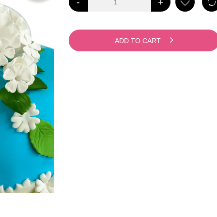
-
+
ADD TO CART