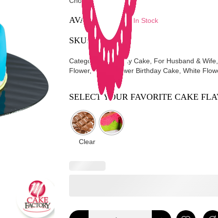
Chocolate and Ribbon
AVAILABILITY:
In Stock
SKU:
0086
Categories:
Birthday Cake
,
For Husband & Wife
Flower
,
White Flower Birthday Cake
,
White Flow
SELECT YOUR FAVORITE CAKE FL
Clear